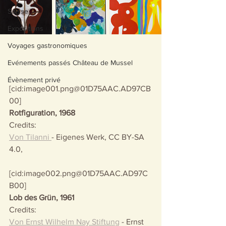
Suisse
Expositions
Voyages gastronomiques
Evénements passés Château de Mussel
Évènement privé
[cid:image001.png@01D75AAC.AD97CB
00]
Rotfiguration, 1968
Credits:
Von Tilanni 
- Eigenes Werk, CC BY-SA 
4.0,
[cid:image002.png@01D75AAC.AD97C
B00]
Lob des Grün, 1961
Credits:
Von Ernst Wilhelm Nay Stiftung
 - Ernst 