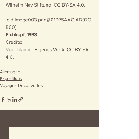
Wilhelm Nay Stiftung, CC BY-SA 4.0, 
[cid:image003.png@01D75AAC.AD97C
B00]
Elchkopf, 1933
Credits:
Von Tilanni
 - Eigenes Werk, CC BY-SA 
4.0, 
Allemagne
Expositions
Voyages Découvertes
Voir tout
Posts récents