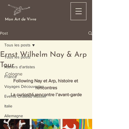
Mon Art de Vivre
Post
Tous les posts
Ernst Wilhelm Nay & Arp
Tous les posts
Tour
Ateliers d'artistes
Cologne
France
Following Nay et Arp, histoire et 
Voyages Découvertes
rencontres
La curiosité rencontre l’avant-garde
Events Château Mussel
Italie
Allemagne
une journée spéciale