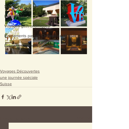
Suisse
Expositions
Voyages gastronomiques
Evénements passés Château de Mussel
Évènement privé
Voyages Découvertes
une journée spéciale
Suisse
Voir tout
Posts récents