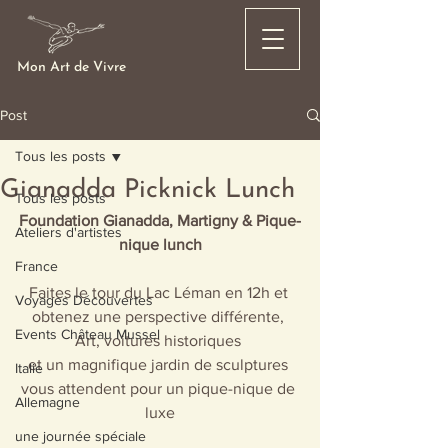
Mon Art de Vivre
Post
Tous les posts
Gianadda Picknick Lunch
Tous les posts
Foundation Gianadda, Martigny & Pique-
Ateliers d'artistes
nique lunch
France
Faites le tour du Lac Léman en 12h et 
Voyages Découvertes
obtenez une perspective différente, 
Events Château Mussel
Art, voitures historiques 
et un magnifique jardin de sculptures 
Italie
vous attendent pour un pique-nique de 
Allemagne
luxe
une journée spéciale