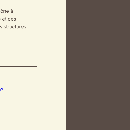
hône à 
 et des 
s structures 
.
h?