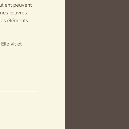
utient peuvent 
aines œuvres 
 des éléments 
lle vit et 