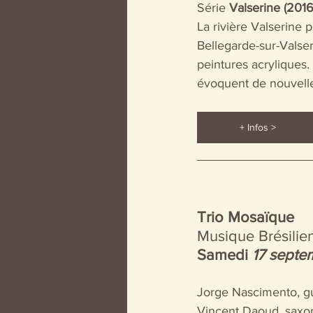
Série
 Valserine (2016
La rivière Valserine 
Bellegarde-sur-Valser
peintures acryliques.
évoquent de nouvelle
+ Infos >
Trio Mosaïque
Musique Brésilie
Samedi 
17 sept
Jorge Nascimento, gu
Vincent Daoud, sax