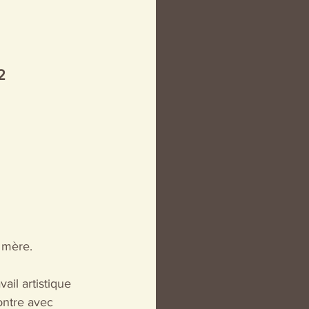
2 
 mère.
ail artistique 
ontre avec 