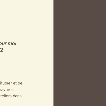
our moi 
2 
tudier et de 
ravures, 
teliers dans 