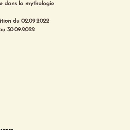
me dans la mythologie
ition du 02.09.2022
au 30.09.2022
gistration is closed
See other events
France