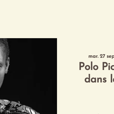
 au Château
Expériences
Destination
VIP exclusif
mar. 27 sep
Polo Pic
dans l