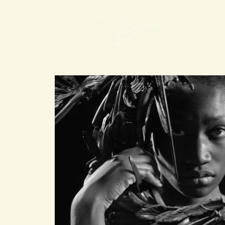
Mon Art de Vivre
Spirit mAdV
Evénements