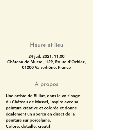
L'inscription est fermée
Voir d'autres événements
Heure et lieu
24 juil. 2021, 11:00
Château de Mussel, 129, Route d'Ochiaz,
01200 Valserhône, France
A propos
Une artiste de Billiat, dans le voisinage 
du Château de Mussel, inspire avec sa 
peinture créative et colorée et donne 
également un aperçu en direct de la 
peinture sur porcelaine. 
Coloré, détaillé, créatif