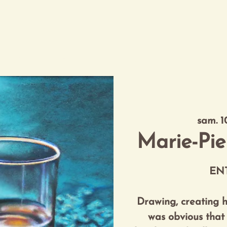
 au Château
Expériences
Destination
VIP exclusif
sam. 1
Marie-Pi
EN
Drawing, creating h
was obvious that