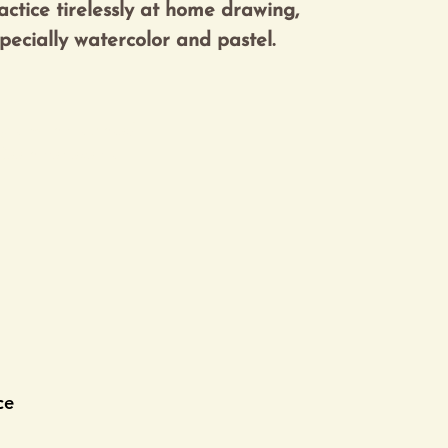
ractice tirelessly at home drawing,
especially watercolor and pastel.
gistration is closed
See other events
ce