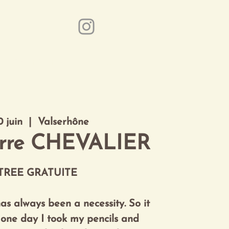
Event Partner
Contact
0 juin
  |  
Valserhône
erre CHEVALIER
TREE GRATUITE
as always been a necessity. So it
 one day I took my pencils and